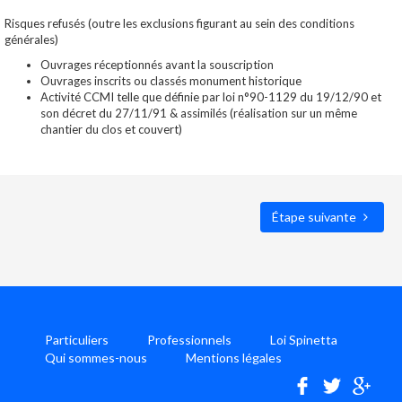
Risques refusés (outre les exclusions figurant au sein des conditions
générales)
Ouvrages réceptionnés avant la souscription
Ouvrages inscrits ou classés monument historique
Activité CCMI telle que définie par loi n°90-1129 du 19/12/90 et
son décret du 27/11/91 & assimilés (réalisation sur un même
chantier du clos et couvert)
Étape suivante
Particuliers
Professionnels
Loi Spinetta
Qui sommes-nous
Mentions légales