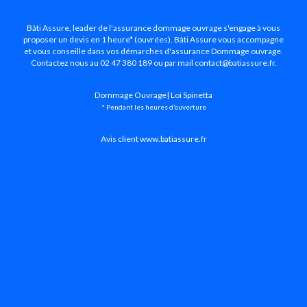
Bâti Assure, leader de l'assurance dommage ouvrage s'engage à vous
proposer un devis en 1 heure* (ouvrées). Bâti Assure vous accompagne
et vous conseille dans vos démarches d'assurance Dommage ouvrage.
Contactez nous au 02 47 380 189 ou par mail
contact@batiassure.fr
.
Dommage Ouvrage
|
Loi Spinetta
* Pendant les heures d’ouverture
Avis client www.batiassure.fr